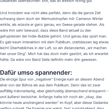
Gedanken überraschten: shit, das ist wirklich richtig gut.
Und trotzdem war nicht alles perfekt, denn die die ganze Zeit
schwang dann doch ein Wermutstropfen mit: Cameron Winter
wirkte, als wüsste er ganz genau, wo Geese gerade stehen. Als
wäre ihm sehr bewusst, dass diese Band aktuell zu den
gehyptesten der Indie-Bubble gehört. Und genau das spürt man.
Es gab kaum Interaktion mit dem Publikum, stattdessen lag etwas
leicht Überhebliches in der Luft, so ein distanziertes „wir machen
hier unser Ding“. Mich hat das doch mehr gestört, als ich erwartet
hätte. Da wäre von Band Seite definitiv mehr drin gewesen.
Dafür umso spannender:
Die einzige Spur von „negativer“ Energie kam an diesem Abend
eher von der Bühne als aus dem Publikum. Denn das ist zwar
auffällig männerlastig, aber gleichzeitig überraschend entspannt –
und äußerst textsicher. Anfangs hatte ich noch ein „okay, das
könnte heute anstrengend werden“ im Kopf, aber dieser Gedanke
verflog schnell. Die Energie war weich, fast zurückhaltend. Also